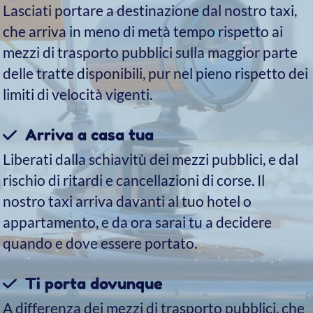
Venezia, oltre al classico servizio interamente su
taxi acqueo, possiamo offrirti anche – a
richiesta e con un piccolo supplemento – un
trasferimento combinato auto + barca: è il
modo più rapido ed efficiente per raggiungere la
tua destinazione.
A differenza di un trasferimento esclusivamente
in taxi acqueo, con il servizio combinato
troverai il tassista ad attenderti appena fuori
dal gate, con un cartello con il tuo nome. Dopo
pochi passi insieme, uscirete dall’aeroporto e
salirete sull’auto: in meno di venti minuti sarai
già a Piazzale Roma, dove la nostra barca ti
attenderà per completare il viaggio e portarti
direttamente a destinazione.
In questo modo eviterai di raggiungere la
darsena per imbarcarti e potrai arrivare a
Venezia in modo più rapido.