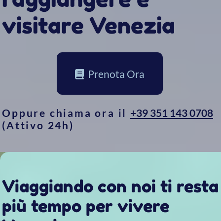
Oppure chiama ora il
+39 351 143 0708
(Attivo 24h)
Viaggiando con noi ti resta
più tempo per vivere
Venezia
Taxi 314 ti permette di raggiungere le tue
destinazioni, su un'imbarcazione comoda
come un salottino e più veloce di qualsiasi
altro mezzo pubblico.
Non limitarti a
passeggiare. Solo