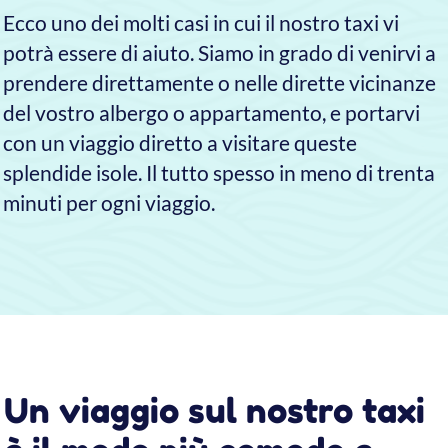
Utilizzando il nostro taxi acqueo potrete
muovervi da e verso Venezia, comprese tutte le
sue isole, arrivando ad ogni meta mediamente in
meno di metà del tempo richiesto da qualsiasi
altro mezzo di trasporto pubblico.
Inoltre, a differenza dei mezzi pubblici molto
spesso potremo farvi scendere direttamente o
nei pressi dell'attrazione che intendete visitare,
evitandovi così lunghe passeggiate fra la grande
massa di turisti che affollano ogni giorno la città.
Perchè dovresti scegliere
Taxi 314 per i tuoi
spostamenti a Venezia