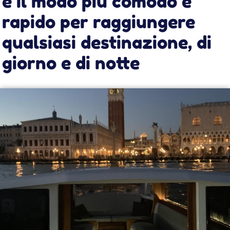
È Comodo
Viaggia in pieno comfort, seduto sulle nostre
poltroncine in pelle. Ti sembrerà di sfrecciare
sulla laguna di Venezia comodamente seduti in
un piccolo salottino.
È Veloce
Lasciati portare a destinazione dal nostro taxi,
che arriva in meno di metà tempo rispetto ai
mezzi di trasporto pubblici sulla maggior parte
delle tratte disponibili, pur nel pieno rispetto dei
limiti di velocità vigenti.
Arriva a casa tua
Liberati dalla schiavitù dei mezzi pubblici, e dal
rischio di ritardi e cancellazioni di corse. Il
nostro taxi arriva davanti al tuo hotel o
appartamento, e da ora sarai tu a decidere
quando e dove essere portato.