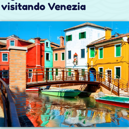
millenaria da raccontare, che parla della
fondazione e del successivo sviluppo della
repubblica di Venezia sul mediterraneo.
Talmente importanti che l'UNESCO ha voluto
certificare alcune di queste isole come
patrimoni dell'umanità. Sono una meta
imprescindibile per ogni viaggio a Venezia che si
rispetti. Per raggiungerne anche soltanto una,
partendo dal centro città e sfruttando i mezzi
pubblici, sono necessarie fino a tre ore fra
andata e ritorno ed il cambio di almeno due
linee di navigazione.
Ecco uno dei molti casi in cui il nostro taxi vi
potrà essere di aiuto. Siamo in grado di venirvi a
prendere direttamente o nelle dirette vicinanze
del vostro albergo o appartamento, e portarvi
con un viaggio diretto a visitare queste
splendide isole. Il tutto spesso in meno di trenta
minuti per ogni viaggio.