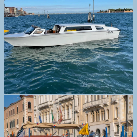
TAXI 314. SEMPLICEMENTE IL MODO PIÙ
PRATICO E VELOCE DI RAGGIUNGERE E
VISITARE VENEZIA.
HOME
PRENOTA
TARIFFE