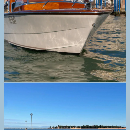
FAQ
PRIVACY
© Alessandro e Ivan Gaburro. Azienda
individuale con partita IVA N. 04538890270, e
licenza al trasporto pubblico N. 161/2019 e con
autorizzazione NCC del comune di Venezia N.
314. Tutti i diritti riservati.
Your Privacy Choices
Notice at collection