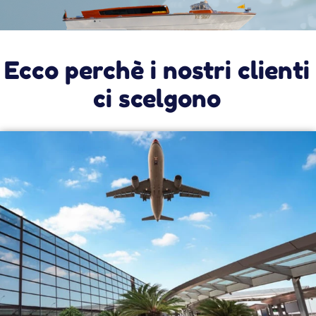
Murano, Burano e Torcello. Scopri le offerte che
ti abbiamo riservato per raggiungere queste tre
isole.
A Murano potrai scoprire l'arte della
lavorazione del vetro, attraverso le decine di
fabbriche che ogni giorno sfornano veri e
propri capolavori.
Sull'isola di Burano troverai i mille colori delle
sue case colorate, il suo campanile storto, i
pescatori che issano il pesce appena pescato e
le anziane signore che, generazione dopo
generazione, ricamano l'originale merletto
buranello, ridendo e chiacchierando mentre
lavorano con il proprio tombolo.
Infine a Torcello scoprirai le antiche origini di
Venezia, mentre passeggerai accanto al celebre
ponte del diavolo e ti siederai sul trono di Attila.