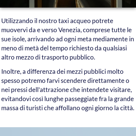
Ti porta dovunque
A differenza dei mezzi di trasporto pubblici, che
possono offrirti solo un numero limitato di punti
di sbarco, noi possiamo portarti in praticamente
tutte le destinazioni a Venezia ed isole. Quando
per mancanza di canali non possiamo portarti
con esattezza alla tua destinazione, ti lasceremo
comunque ad una distanza di poche decine di
metri da essa.
È Fatturabile
Se hai una partita IVA, su richiesta possiamo
emettere fattura per le nostre corse. Potrai
detrarre dalle tasse tutti i tuoi costi di trasporto
a Venezia.